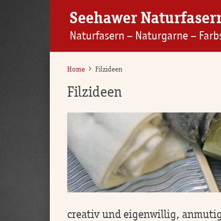
Seehawer Naturfaser
Naturfasern – Naturgarne – Farb
Home
Filzideen
Filzideen
creativ und eigenwillig, anmut