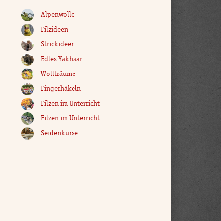
Alpenwolle
Filzideen
Strickideen
Edles Yakhaar
Wollträume
Fingerhäkeln
Filzen im Unterricht
Filzen im Unterricht
Seidenkurse