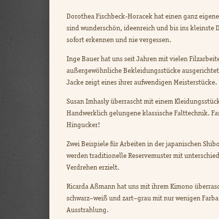
Dorothea Fischbeck­-Horacek hat einen ganz eigenen
sind wunderschön, ideenreich und bis ins kleinste D
sofort erkennen und nie vergessen.
Inge Bauer hat uns seit Jahren mit vielen Filzarbei
außergewöhnliche Bekleidungsstücke ausgerichtet,
Jacke zeigt eines ihrer aufwendigen Meisterstücke.
Susan Imhasly überrascht mit einem Kleidungsstück
Handwerklich gelungene klassische Falttechnik. Farb
Hingucker!
Zwei Beispiele für Arbeiten in der japanischen Shibo
werden traditionelle Reservemuster mit unterschie
Verdrehen erzielt.
Ricarda Aßmann hat uns mit ihrem Kimono überrascht.
schwarz–weiß und zart–grau mit nur wenigen Farbak
Ausstrahlung.