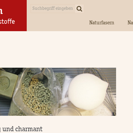
n
stoffe
Naturfasern
Na
ig und charmant