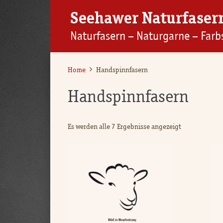
Seehawer Naturfaser
Naturfasern – Naturgarne – Farb
Home
Handspinnfasern
Handspinnfasern
Es werden alle 7 Ergebnisse angezeigt