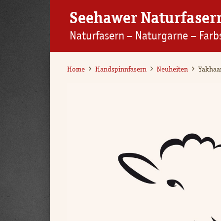
Seehawer Naturfaser
Naturfasern – Naturgarne – Farb
Home
Handspinnfasern
Neuheiten
Yakhaa