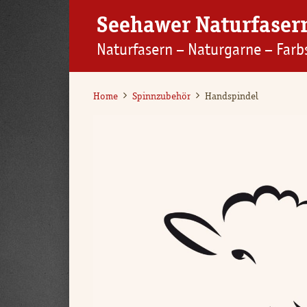
Seehawer Naturfaser
Naturfasern – Naturgarne – Farb
Home
Spinnzubehör
Handspindel